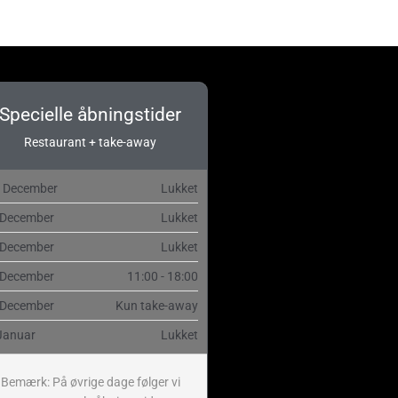
Specielle åbningstider
Restaurant + take-away
. December
Lukket
 December
Lukket
 December
Lukket
 December
11:00 - 18:00
 December
Kun take-away
Januar
Lukket
Bemærk: På øvrige dage følger vi