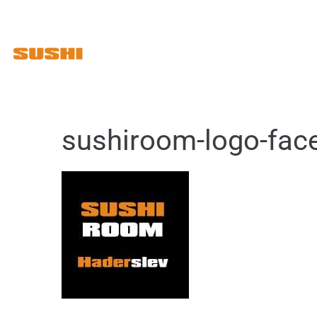
Ad libitum
sushiroom-logo-fac