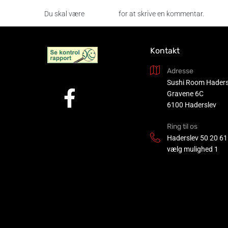
Du skal være
logget ind
for at skrive en kommentar.
Kontakt
Adresse
Sushi Room Haders
Gravene 6C
6100 Haderslev
Ring til os
Haderslev
50 20 61
vælg mulighed 1