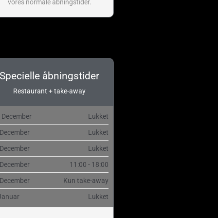
vores normale åbningstider.
Specielle åbningstider
Restaurant + take-away
. December
Lukket
 December
Lukket
 December
Lukket
 December
11:00 - 18:00
 December
Kun take-away
Januar
Lukket