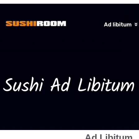
Ad libitum
Forside
/
Sushi Ad libitum
Sushi Ad Libitum
Ad Libitum