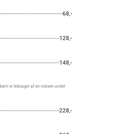
68,-
128,-
148,-
t børn er ledsaget af en voksen under
228,-