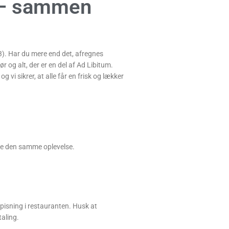
 – sammen
 3). Har du mere end det, afregnes
r og alt, der er en del af Ad Libitum.
 vi sikrer, at alle får en frisk og lækker
yde den samme oplevelse.
pisning i restauranten. Husk at
taling.