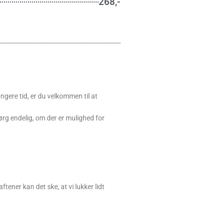
268,-
ngere tid, er du velkommen til at
ørg endelig, om der er mulighed for
tener kan det ske, at vi lukker lidt