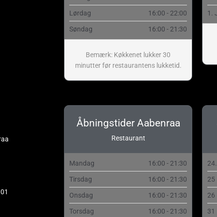
Lørdag
16:00 - 22:00
1. 
Søndag
16:00 - 21:30
Bemærk: Køkkenet lukker 30
minutter før restaurantens lukketid.
Åbningstider Aabenraa
Restaurant
raa
Mandag
16:00 - 21:30
24
Tirsdag
16:00 - 21:30
25
 01
Onsdag
16:00 - 21:30
26
Torsdag
16:00 - 21:30
31