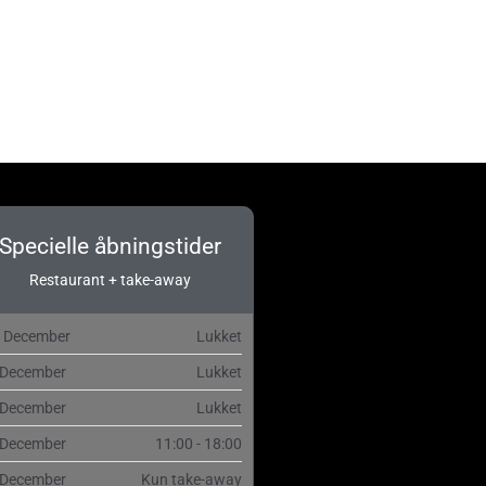
Specielle åbningstider
Restaurant + take-away
. December
Lukket
 December
Lukket
 December
Lukket
 December
11:00 - 18:00
 December
Kun take-away