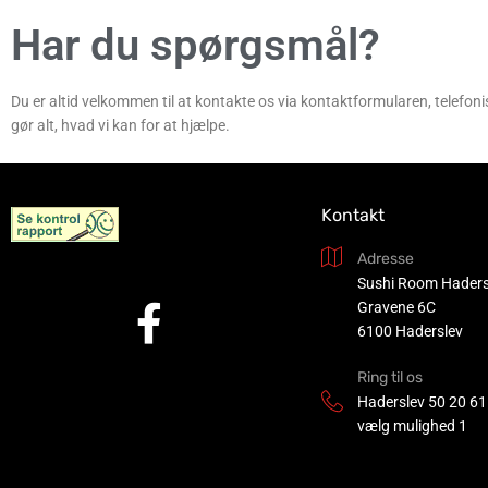
Har du spørgsmål?
Du er altid velkommen til at kontakte os via kontaktformularen, telefoni
gør alt, hvad vi kan for at hjælpe.
Kontakt
Adresse
Sushi Room Haders
Gravene 6C
6100 Haderslev
Ring til os
Haderslev
50 20 61
vælg mulighed 1