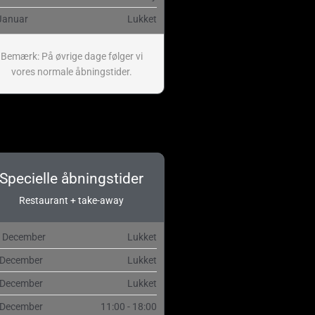
Januar
Lukket
Bemærk: På øvrige dage følger vi
vores normale åbningstider.
Specielle åbningstider
Restaurant + take-away
. December
Lukket
 December
Lukket
 December
Lukket
 December
11:00 - 18:00