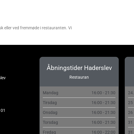
sk eller ved fremmøde i restauranten. Vi
Åbningstider Haderslev
Restauran
lev
Mandag
16:00 - 21:30
24
Tirsdag
16:00 - 21:30
25
 01
Onsdag
16:00 - 21:30
26
Torsdag
16:00 - 21:30
31
Fredag
16:00 - 22:00
31