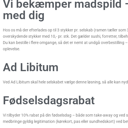
Vi bekæmper madspild
med dig
Hos os må der efterlades op til 3 stykker pr. selskab (ramen tæller som
overskydende stykker med 10,- pr. stk. Det gælder sushi, forretter, tilbehø
Du kan bestille i flere omgange, så det er nemt at undgå overbestilling – og
oplevelse.
Ad Libitum
Ved Ad Libitum skal hele selskabet vælge denne løsning, så alle kan n
Fødselsdagsrabat
Vi tilbyder 10% rabat på din fødselsdag – både som take-away og ved s
medbringe gyldig legitimation (kørekort, pas eller sundhedskort) ved be