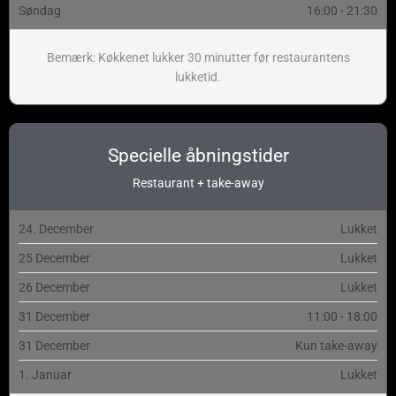
Søndag
16:00 - 21:30
Bemærk: Køkkenet lukker 30 minutter før restaurantens
lukketid.
Specielle åbningstider
Restaurant + take-away
24. December
Lukket
25 December
Lukket
26 December
Lukket
31 December
11:00 - 18:00
31 December
Kun take-away
1. Januar
Lukket