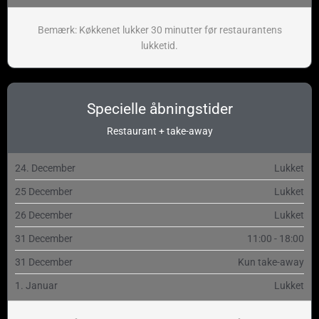
Bemærk: Køkkenet lukker 30 minutter før restaurantens
lukketid.
Specielle åbningstider
Restaurant + take-away
24. December
Lukket
25 December
Lukket
26 December
Lukket
31 December
11:00 - 18:00
31 December
Kun take-away
1. Januar
Lukket