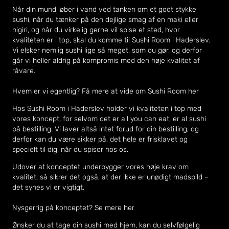
Når din mund løber i vand ved tanken om et godt stykke
sushi, når du tænker på den dejlige smag af en maki eller
nigiri, og når du virkelig gerne vil spise et sted, hvor
kvaliteten er i top, skal du komme til Sushi Room i Haderslev.
Vi elsker nemlig sushi lige så meget, som du gør, og derfor
går vi heller aldrig på kompromis med den høje kvalitet af
råvare.
Hvem er vi egentlig? Få mere at vide
om Sushi Room her
Hos Sushi Room i Haderslev holder vi kvaliteten i top med
vores koncept, for selvom det er all you can eat, er al sushi
på bestilling. Vi laver altså intet forud for din bestilling, og
derfor kan du være sikker på, det hele er frisklavet og
specielt til dig, når du spiser hos os.
Udover at konceptet underbygger vores høje krav om
kvalitet, så sikrer det også, at der ikke er unødigt madspild –
det synes vi er vigtigt.
Nysgerrig på konceptet?
Se mere her
Ønsker du at tage din sushi med hjem, kan du selvfølgelig