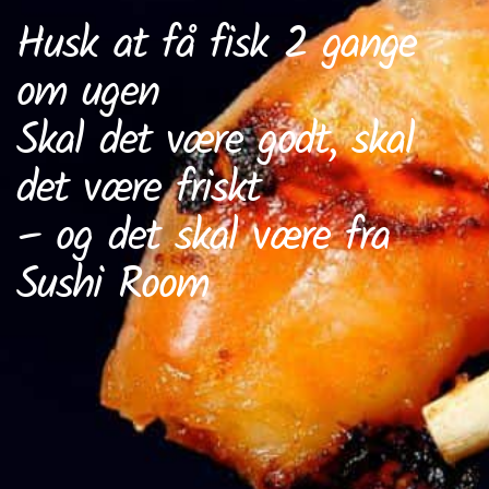
Husk at få fisk 2 gange
om ugen
Skal det være godt, skal
det være friskt
– og det skal være fra
Sushi Room