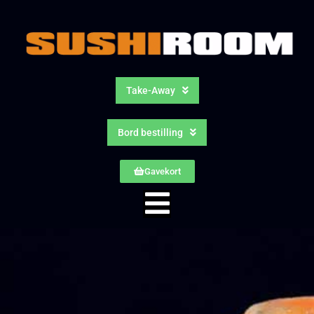
Take-Away
Bord bestilling
Gavekort