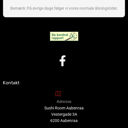
Bemærk: På øvrige dage følger vi vores normale åbningstider.
Kontakt
Adresse
Sushi Room Aabenraa
Vestergade 3A
6200 Aabenraa