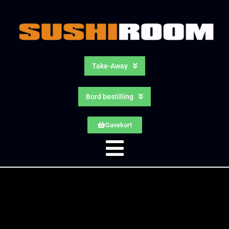
Take-Away
Bord bestilling
Gavekort
Forside
/
Handelsbetingelser