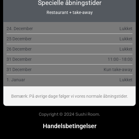
Specielle åbningstider
Restaurant + take-away
24. December
Lukket
25 December
Lukket
26 December
Lukket
31 December
11:00 - 18:00
31 December
Kun take-away
1. Januar
Lukket
Bemærk: På øvrige dage følger vi vores normale åbningstider.
Copyright © 2024 Sushi Room.
Handelsbetingelser