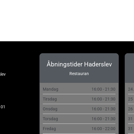
L
I
K
W
Åbningstider Haderslev
Restauran
lev
Mandag
16:00 - 21:30
24
Tirsdag
16:00 - 21:30
25
 01
Onsdag
16:00 - 21:30
26
Torsdag
16:00 - 21:30
31
Fredag
16:00 - 22:00
31