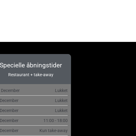
og ind
ndlægsfeed
ommentarfeed
ordPress.org
Specielle åbningstider
Restaurant + take-away
. December
Lukket
 December
Lukket
 December
Lukket
 December
11:00 - 18:00
 December
Kun take-away