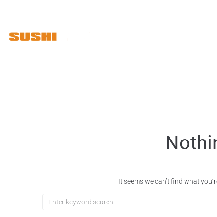
Ad libitum
Nothi
It seems we can’t find what you’r