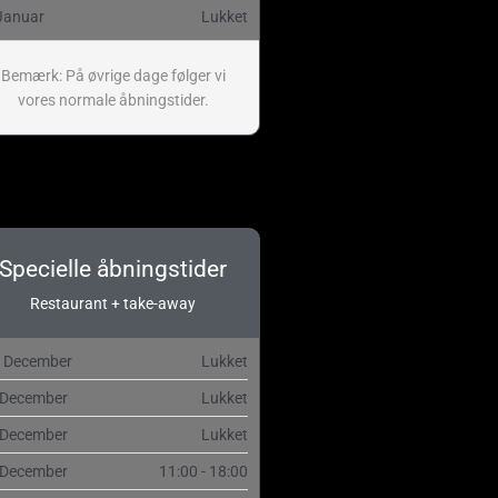
Januar
Lukket
Bemærk: På øvrige dage følger vi
vores normale åbningstider.
Specielle åbningstider
Restaurant + take-away
. December
Lukket
 December
Lukket
 December
Lukket
 December
11:00 - 18:00