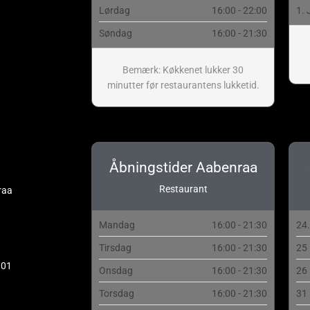
Lørdag
16:00 - 22:00
1. 
Søndag
16:00 - 21:30
Bemærk: Køkkenet lukker 30
minutter før restaurantens lukketid.
Åbningstider Aabenraa
Restaurant
raa
Mandag
16:00 - 21:30
24
Tirsdag
16:00 - 21:30
25
 01
Onsdag
16:00 - 21:30
26
Torsdag
16:00 - 21:30
31