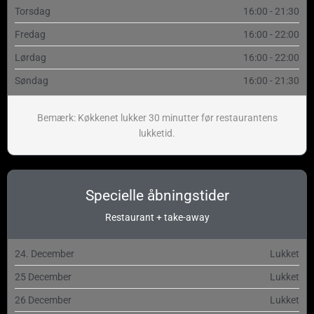
Torsdag
16:00 - 21:30
Fredag
16:00 - 22:00
Lørdag
16:00 - 22:00
Søndag
16:00 - 21:30
Bemærk: Køkkenet lukker 30 minutter før restaurantens
lukketid.
Specielle åbningstider
Restaurant + take-away
24. December
Lukket
25 December
Lukket
26 December
Lukket