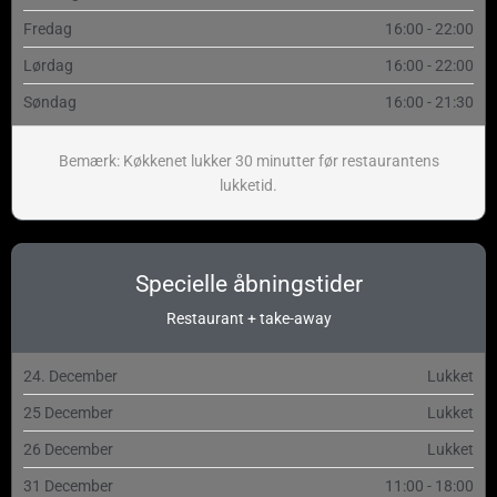
Fredag
16:00 - 22:00
Lørdag
16:00 - 22:00
Søndag
16:00 - 21:30
Bemærk: Køkkenet lukker 30 minutter før restaurantens
lukketid.
Specielle åbningstider
Restaurant + take-away
24. December
Lukket
25 December
Lukket
26 December
Lukket
31 December
11:00 - 18:00