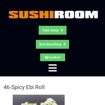
Take-Away
Bord bestilling
Gavekort
46-Spicy Ebi Roll