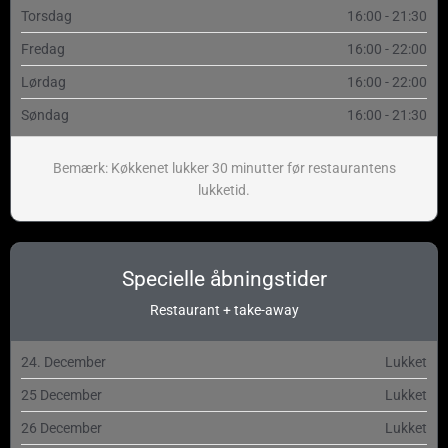
Torsdag
16:00 - 21:30
Fredag
16:00 - 22:00
Lørdag
16:00 - 22:00
Søndag
16:00 - 21:30
Bemærk: Køkkenet lukker 30 minutter før restaurantens
lukketid.
Specielle åbningstider
Restaurant + take-away
24. December
Lukket
25 December
Lukket
26 December
Lukket