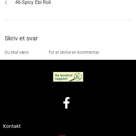
46-Spicy Ebi Roll
Skriv et svar
Du skal være
logget ind
for at skrive en kommentar.
Kontakt