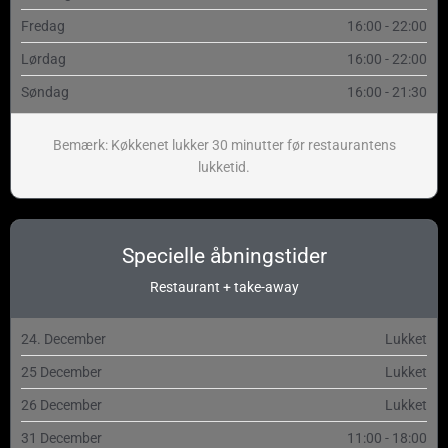
Fredag
16:00 - 22:00
Lørdag
16:00 - 22:00
Søndag
16:00 - 21:30
Bemærk: Køkkenet lukker 30 minutter før restaurantens
lukketid.
Specielle åbningstider
Restaurant + take-away
24. December
Lukket
25 December
Lukket
26 December
Lukket
31 December
11:00 - 18:00