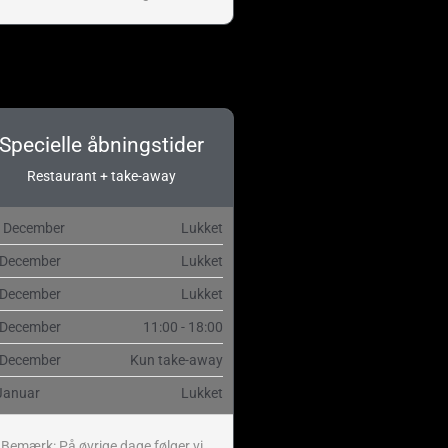
Specielle åbningstider
Restaurant + take-away
. December
Lukket
 December
Lukket
 December
Lukket
 December
11:00 - 18:00
 December
Kun take-away
Januar
Lukket
Bemærk: På øvrige dage følger vi