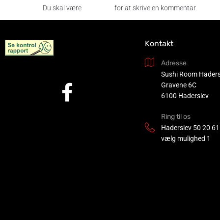
Du skal være
logget ind
for at skrive en kommentar.
Kontakt
Adresse
Sushi Room Haders
Gravene 6C
6100 Haderslev
Ring til os
Haderslev
50 20 61
vælg mulighed 1