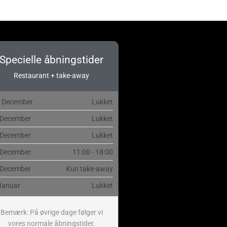
Specielle åbningstider
Restaurant + take-away
. December
Lukket
 December
Lukket
 December
Lukket
 December
11:00 - 18:00
 December
Kun take-away
Januar
Lukket
Bemærk: På øvrige dage følger vi
vores normale åbningstider.