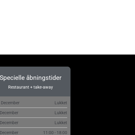
Specielle åbningstider
Restaurant + take-away
. December
Lukket
 December
Lukket
 December
Lukket
 December
11:00 - 18:00