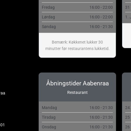
Fredag
16:00 - 22:00
31
Lørdag
16:00 - 22:00
1. 
Søndag
16:00 - 21:30
Bemærk: Køkkenet lukker 30
minutter før restaurantens lukketid.
Åbningstider Aabenraa
Restaurant
raa
Mandag
16:00 - 21:30
24
Tirsdag
16:00 - 21:30
25
 01
Onsdag
16:00 - 21:30
26