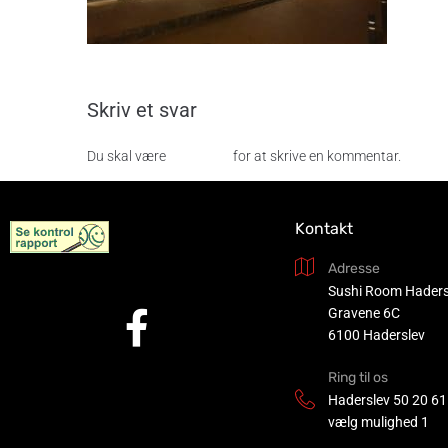
Skriv et svar
Du skal være
logget ind
for at skrive en kommentar.
Kontakt
Adresse
Sushi Room Haders
Gravene 6C
6100 Haderslev
Ring til os
Haderslev
50 20 61
vælg mulighed 1