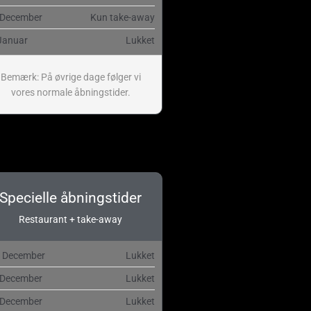
 December
Kun take-away
Januar
Lukket
Bemærk: På øvrige dage følger vi
vores normale åbningstider.
Specielle åbningstider
Restaurant + take-away
. December
Lukket
 December
Lukket
 December
Lukket