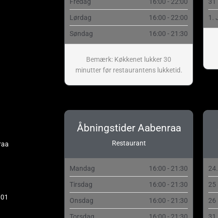
Fredag
16:00 - 22:00
31
Lørdag
16:00 - 22:00
1. 
Søndag
16:00 - 21:30
Bemærk: Køkkenet lukker 30
minutter før restaurantens lukketid.
Åbningstider Aabenraa
Restaurant
raa
Mandag
16:00 - 21:30
24
Tirsdag
16:00 - 21:30
25
 01
Onsdag
16:00 - 21:30
26
Torsdag
16:00 - 21:30
31