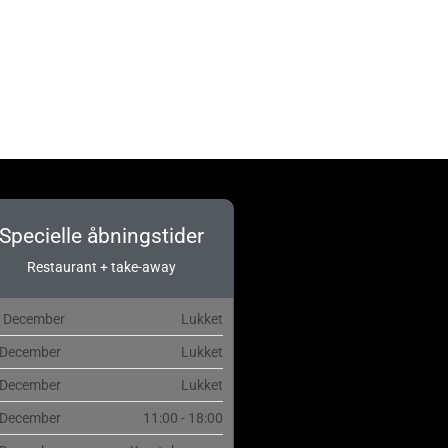
Specielle åbningstider
Restaurant + take-away
. December
Lukket
 December
Lukket
 December
Lukket
 December
11:00 - 18:00