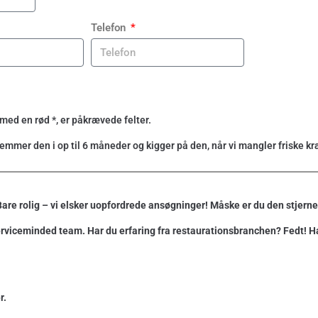
Telefon
med en rød *, er påkrævede felter.
gemmer den i op til 6 måneder og kigger på den, når vi mangler friske kr
? Bare rolig – vi elsker uopfordrede ansøgninger! Måske er du den stjerne,
t og serviceminded team. Har du erfaring fra restaurationsbranchen? Fedt!
r.