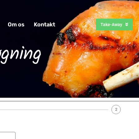
Om os
Kontakt
Take-Away
øgning
2