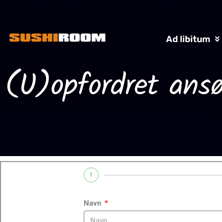
Ad libitum
(U)opfordret ans
1
Navn