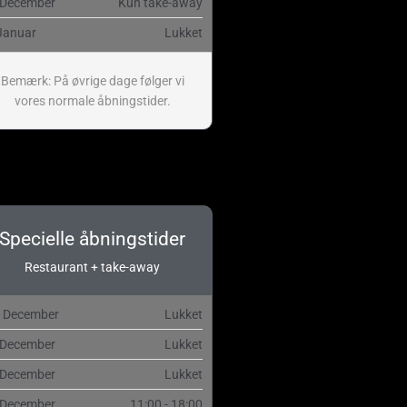
 December
Kun take-away
Januar
Lukket
Bemærk: På øvrige dage følger vi
vores normale åbningstider.
Specielle åbningstider
Restaurant + take-away
. December
Lukket
 December
Lukket
 December
Lukket
 December
11:00 - 18:00